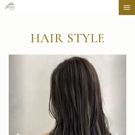
Tog
navi
HAIR STYLE
前
次
へ
へ