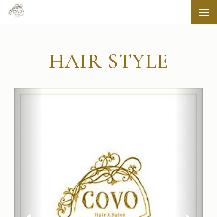
Tog
navi
HAIR STYLE
前
次
へ
へ